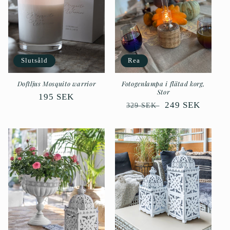
Slutsåld
Rea
Doftljus Mosquito warrior
Fotogenlampa i flätad korg,
Stor
Ordinarie
195 SEK
Ordinarie
Försäljningspri
249 SEK
329 SEK
pris
pris