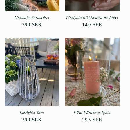
Ljusstake Bordsröret
Ljuslykta till Mamma med text
Ordinarie
799 SEK
Ordinarie
149 SEK
pris
pris
Ljuslykta Tora
Kära Kärlekens Lykta
Ordinarie
399 SEK
Ordinarie
295 SEK
pris
pris