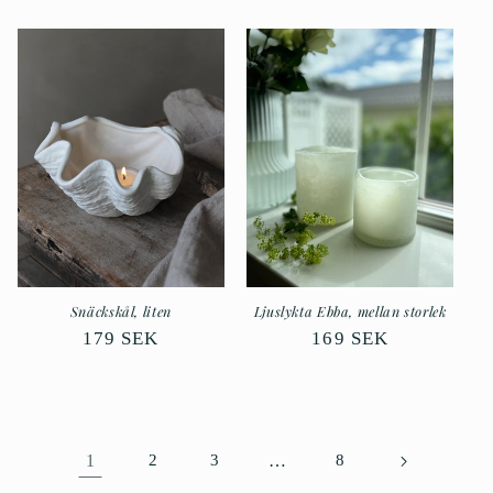
pris
Snäckskål, liten
Ljuslykta Ebba, mellan storlek
Ordinarie
179 SEK
Ordinarie
169 SEK
pris
pris
1
2
3
…
8