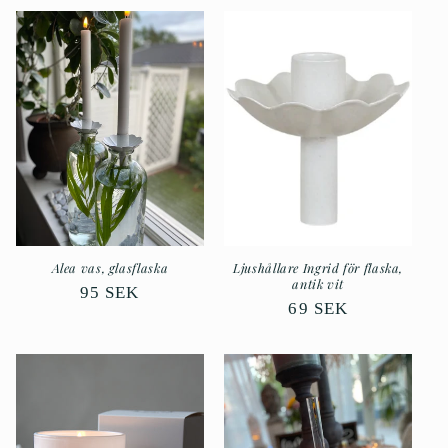
Alea vas, glasflaska
Ljushållare Ingrid för flaska,
antik vit
Ordinarie
95 SEK
Ordinarie
69 SEK
pris
pris