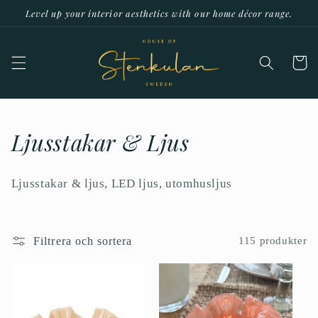
vidare
Level up your interior aesthetics with our home décor range.
till
innehåll
Varukor
P
Ljusstakar & Ljus
r
Ljusstakar & ljus, LED ljus, utomhusljus
o
d
Filtrera och sortera
115 produkter
u
k
t