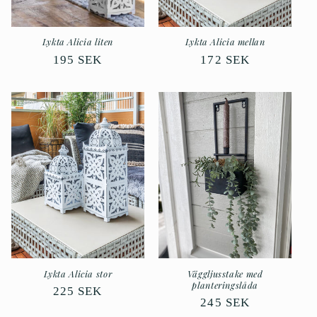
Lykta Alicia liten
Lykta Alicia mellan
Ordinarie
195 SEK
Ordinarie
172 SEK
pris
pris
Lykta Alicia stor
Väggljusstake med
planteringslåda
Ordinarie
225 SEK
Ordinarie
245 SEK
pris