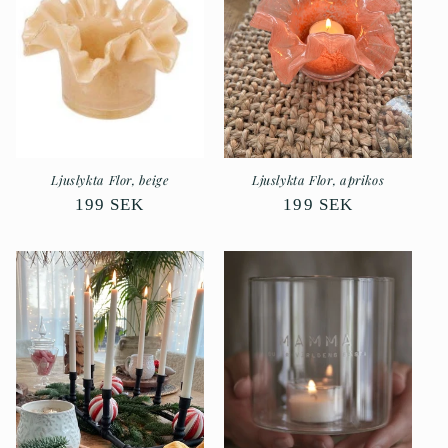
s
e
r
i
e
Ljuslykta Flor, beige
Ljuslykta Flor, aprikos
Ordinarie
199 SEK
Ordinarie
199 SEK
:
pris
pris