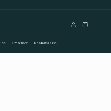
Logga
Varukorg
in
tion
Presenter
Kontakta Oss