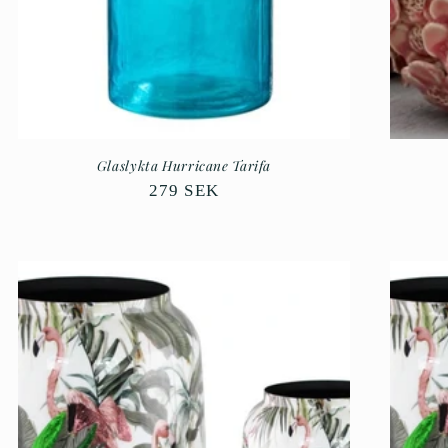
Glaslykta Hurricane Tarifa
Ordinarie
279 SEK
pris