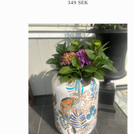
Ordinarie
349 SEK
pris