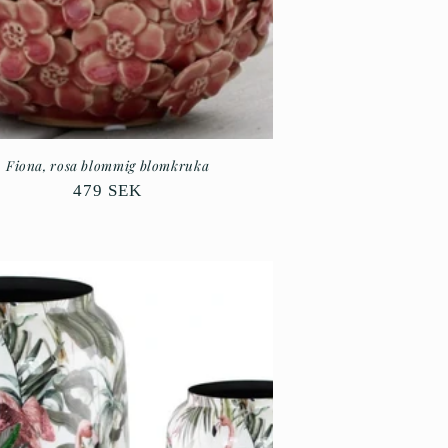
Fiona, rosa blommig blomkruka
Ordinarie
479 SEK
pris