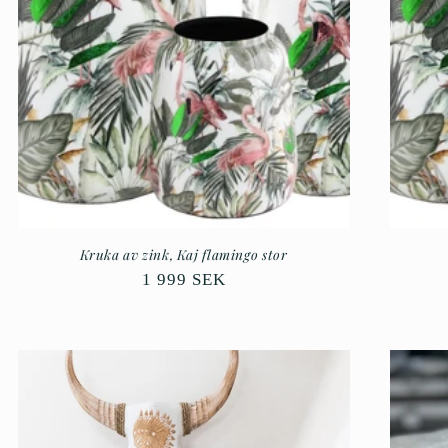
Kruka av zink, Kaj flamingo stor
Ordinarie
1 999 SEK
pris