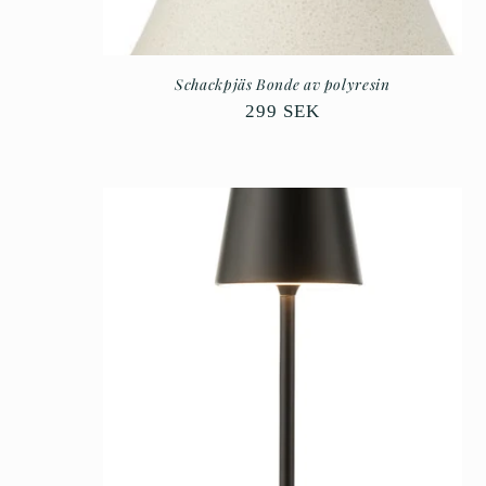
:
Schackpjäs Bonde av polyresin
Ordinarie
299 SEK
pris