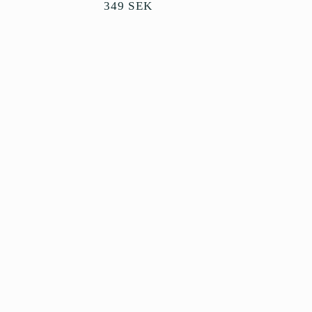
Ordinarie
349 SEK
pris