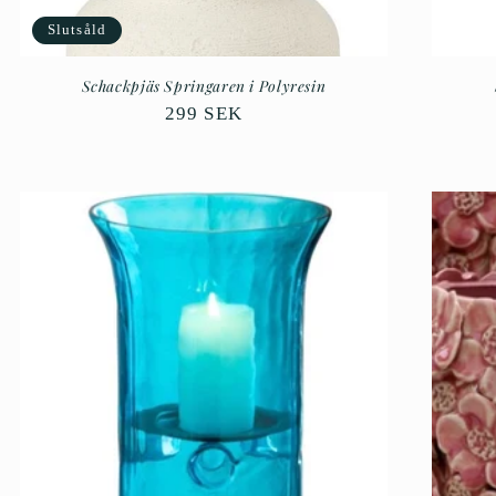
Slutsåld
Schackpjäs Springaren i Polyresin
Ordinarie
299 SEK
pris