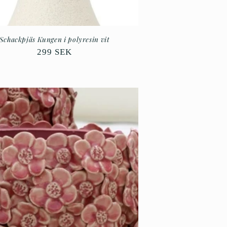
Schackpjäs Kungen i polyresin vit
Ordinarie
299 SEK
pris