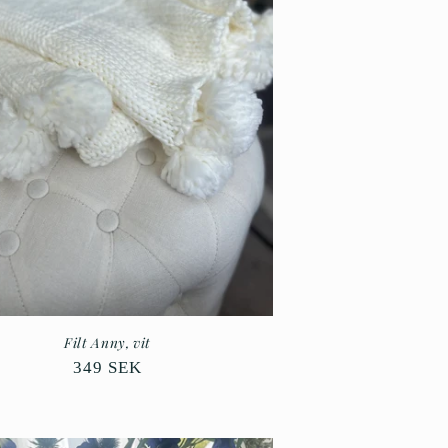
Filt Anny, vit
Ordinarie
349 SEK
pris