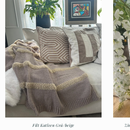
Filt Katleen Grå/beige
Zi