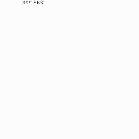
Ordinarie
999 SEK
pris