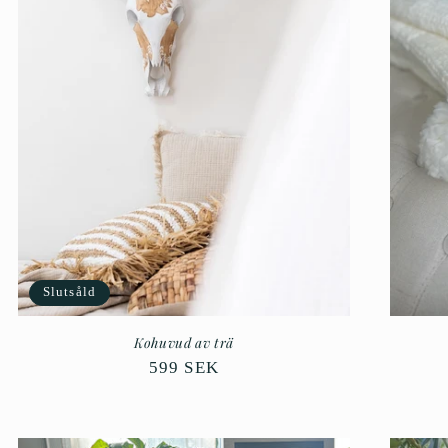
Slutsåld
Kohuvud av trä
Ordinarie
599 SEK
pris