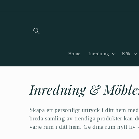
vidare
till
innehåll
Home
Inredning
Kök
P
Inredning & Möble
r
Skapa ett personligt uttryck i ditt hem m
o
breda samling av trendiga produkter kan du
varje rum i ditt hem. Ge dina rum nytt liv 