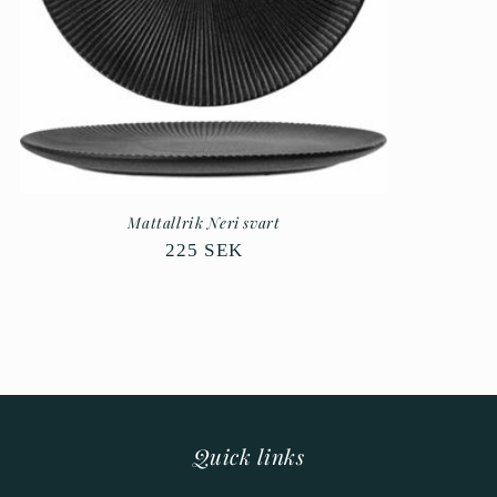
Mattallrik Neri svart
Ordinarie
225 SEK
pris
Quick links