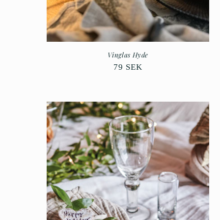
Vinglas Hyde
Ordinarie
79 SEK
pris