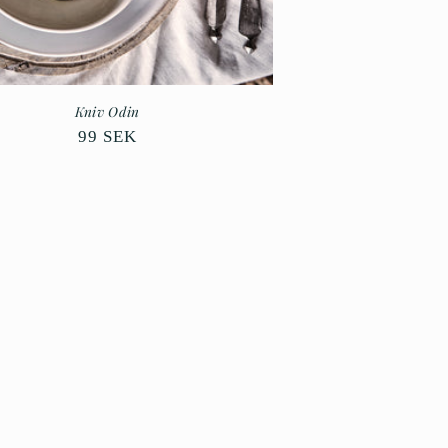
Kniv Odin
Ordinarie
99 SEK
pris