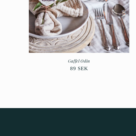
Gaffel Odin
Ordinarie
89 SEK
pris