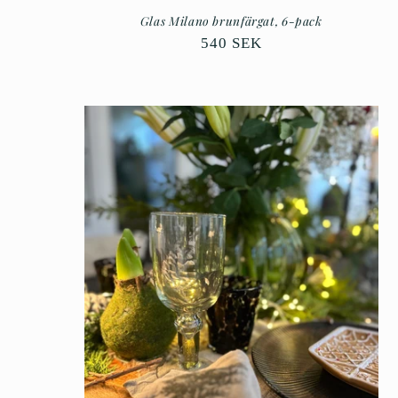
:
Glas Milano brunfärgat, 6-pack
Ordinarie
540 SEK
pris