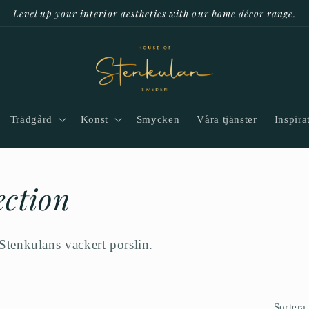
Level up your interior aesthetics with our home décor range.
Trädgård
Konst
Smycken
Våra tjänster
Inspira
ection
tenkulans vackert porslin.
Sortera 