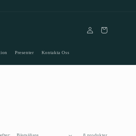
Logga
Varukorg
in
tion
Presenter
Kontakta Oss
efter:
8 produkter