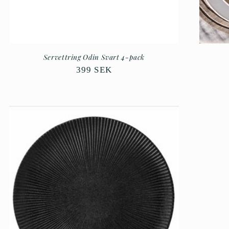
Servettring Odin Svart 4-pack
Ordinarie
399 SEK
pris