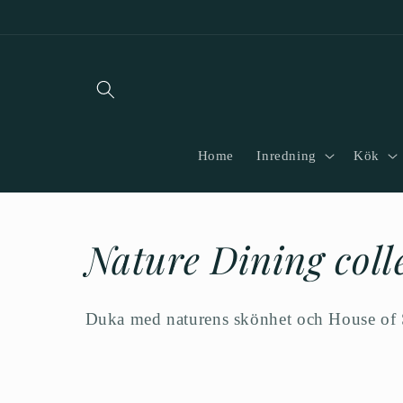
vidare
till
innehåll
Home
Inredning
Kök
P
Nature Dining coll
r
Duka med naturens skönhet och House of S
o