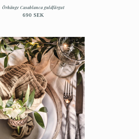
Örhänge Casablanca guldfärgat
Ordinarie
690 SEK
pris