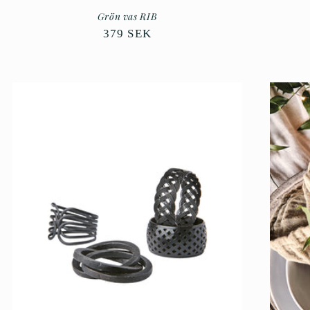
Grön vas RIB
Ordinarie
379 SEK
pris