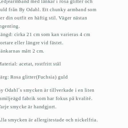
edjearmband med länkar i rosa glitter och
uld från By Odahl. Ett chunky armband som
er din outfit en häftig stil. Väger nästan
ngenting.
ängd: cirka 21 cm som kan varieras 4 cm
ortare eller längre vid fästet.
änkarnas mått 2 cm.
aterial: acetat, rostfritt stål
ärg: Rosa glitter(Fuchsia) guld
y Odahl´s smycken är tillverkade i en liten
amiljeägd fabrik som har fokus på kvalité.
arje smycke är handgjort.
lla smycken är allergitestade och nickelfria.