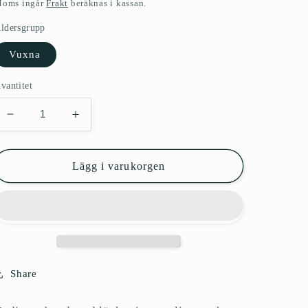
ris
oms ingår
Frakt
beräknas i kassan.
ldersgrupp
Vuxna
vantitet
Minska
Öka
kvantitet
kvantitet
för
för
Armband
Armband
Lägg i varukorgen
kedja
kedja
rosa/glitter
rosa/glitter
guld
guld
Share