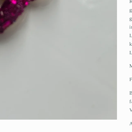
K
g
g
i
L
k
L
M
F
B
f
V
A