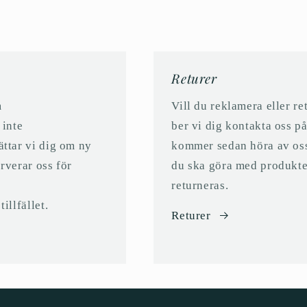
Returer
m
Vill du reklamera eller r
 inte
ber vi dig kontakta oss 
ättar vi dig om ny
kommer sedan höra av oss ti
erverar oss för
du ska göra med produkte
returneras.
illfället.
Returer