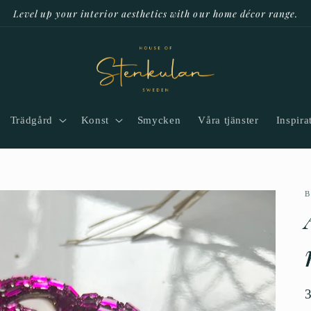
Level up your interior aesthetics with our home décor range.
Trädgård
Konst
Smycken
Våra tjänster
Inspira
B