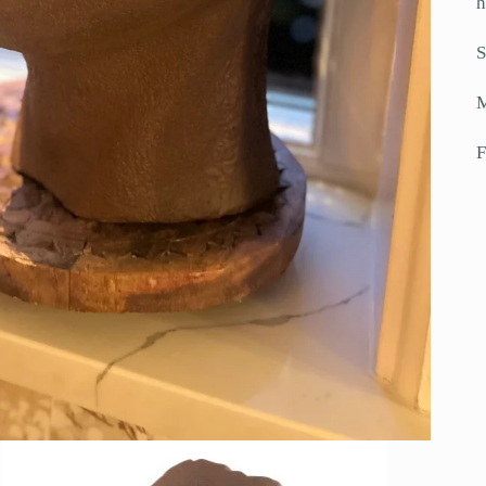
h
S
M
F