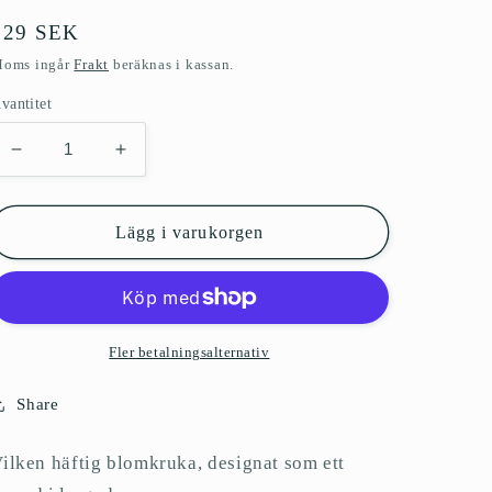
Ordinarie
729 SEK
ris
oms ingår
Frakt
beräknas i kassan.
vantitet
Minska
Öka
kvantitet
kvantitet
för
för
Blomkrukan
Blomkrukan
Lägg i varukorgen
med
med
huvud
huvud
David
David
i
i
lergods
lergods
Fler betalningsalternativ
Share
ilken häftig blomkruka, designat som ett