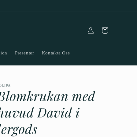
Logga
Varukorg
in
tion
Presenter
Kontakta Oss
OLIPA
Blomkrukan med
huvud David i
lergods