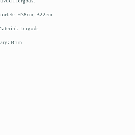
uvud i lergods.
torlek: H38cm, B22cm
aterial: Lergods
ärg: Brun