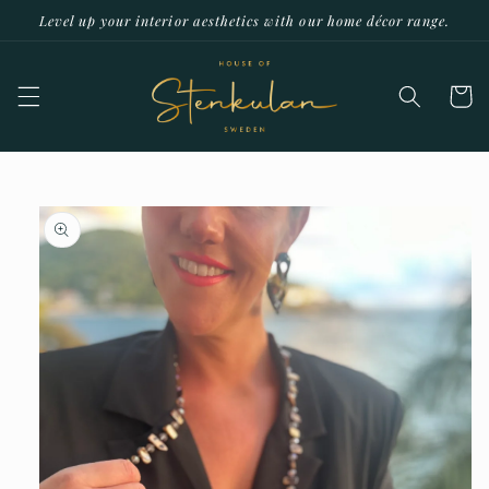
vidare
Level up your interior aesthetics with our home décor range.
till
innehåll
Varukor
å vidare till
produktinformation