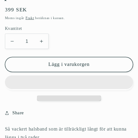
Ordinarie
399 SEK
pris
Moms ingår
Frakt
beräknas i kassan.
Kvantitet
Minska
Öka
kvantitet
kvantitet
för
för
Halsband
Halsband
Lägg i varukorgen
brungrön
brungrön
mix
mix
pärlhalsband
pärlhalsband
Share
Så vackert halsband som är tillräckligt långt för att kunna
lägga i två rader.