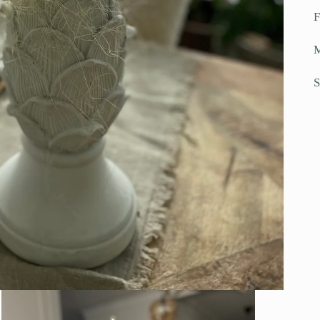
F
M
S