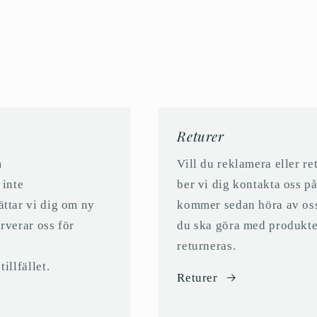
Returer
m
Vill du reklamera eller r
 inte
ber vi dig kontakta oss 
ättar vi dig om ny
kommer sedan höra av oss ti
erverar oss för
du ska göra med produkte
returneras.
illfället.
Returer