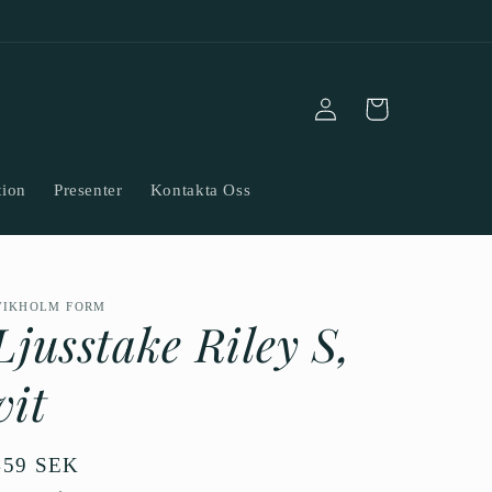
Logga
Varukorg
in
tion
Presenter
Kontakta Oss
WIKHOLM FORM
Ljusstake Riley S,
vit
Ordinarie
459 SEK