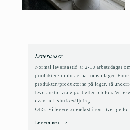
Öppna
mediet
6
i
modalfönster
Leveranser
Normal leveranstid är 2-10 arbetsdagar o
produkten/produkterna finns i lager. Finns
produkten/produkterna på lager, så underr
leveranstid via e-post eller telefon. Vi res
eventuell slutförsäljning.
OBS! Vi levererar endast inom Sverige för t
Leveranser