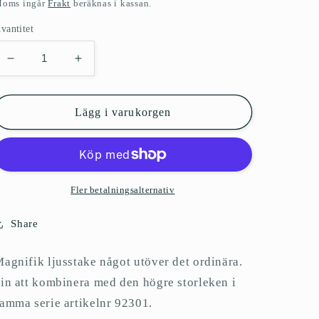
ris
oms ingår
Frakt
beräknas i kassan.
vantitet
Minska
Öka
kvantitet
kvantitet
för
för
Ljusstake
Ljusstake
Lägg i varukorgen
Riley
Riley
S,
S,
vit
vit
Fler betalningsalternativ
Share
agnifik ljusstake något utöver det ordinära.
in att kombinera med den högre storleken i
amma serie artikelnr 92301.