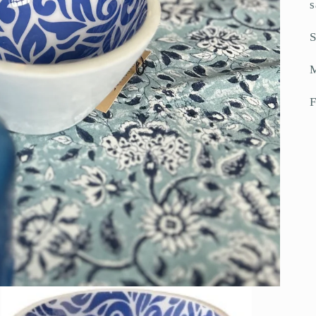
s
S
M
F