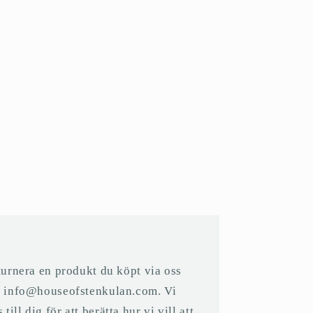
eturnera en produkt du köpt via oss
på info@houseofstenkulan.com. Vi
ll dig för att berätta hur vi vill att