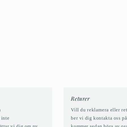
Returer
m
Vill du reklamera eller r
 inte
ber vi dig kontakta oss 
ättar vi dig om ny
kommer sedan höra av oss ti