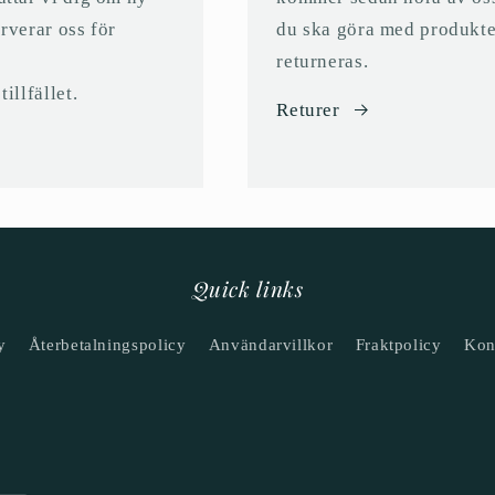
erverar oss för
du ska göra med produkte
returneras.
illfället.
Returer
Quick links
y
Återbetalningspolicy
Användarvillkor
Fraktpolicy
Kon