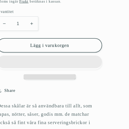
ris
oms ingår
Frakt
beräknas i kassan.
vantitet
Minska
Öka
kvantitet
kvantitet
för
för
Skål,
Skål,
Lägg i varukorgen
blommigt
blommigt
mönster,
mönster,
blå
blå
Share
essa skålar är så användbara till allt, som
apas, nötter, såser, godis mm. de matchar
ckså så fint våra fina serveringsbrickor i