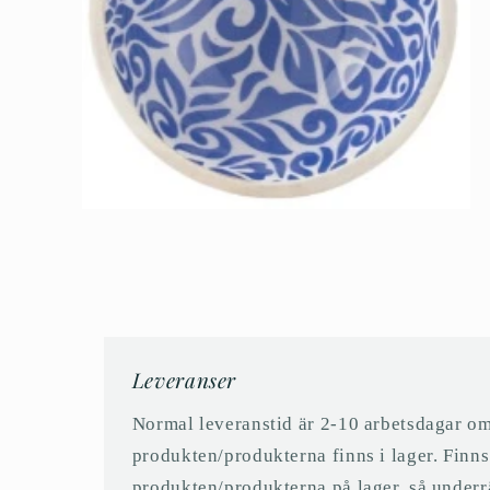
Öppna
mediet
4
i
modalfönster
Leveranser
Normal leveranstid är 2-10 arbetsdagar o
produkten/produkterna finns i lager. Finns
produkten/produkterna på lager, så underr