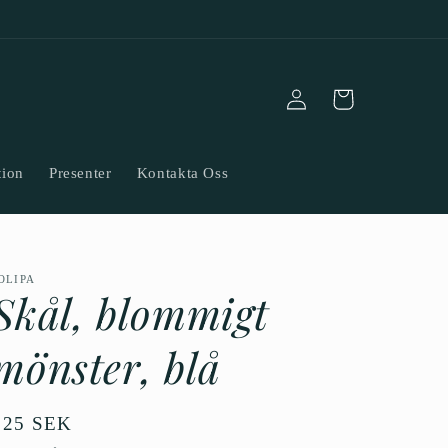
Logga
Varukorg
in
tion
Presenter
Kontakta Oss
OLIPA
Skål, blommigt
mönster, blå
Ordinarie
225 SEK